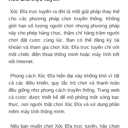
Xóc Đĩa trực tuyến ra đời là một giải pháp thay thế
cho các phương pháp chơi truyền thống. Không
giới hạn số lượng người chơi nhưng phương pháp
này cho phép hàng chục, thậm chí hàng trăm người
chơi đặt cược cùng lúc. Bạn có thể đăng ký tài
khoản và tham gia chơi Xóc Đĩa trực tuyến chỉ với
một chiếc điện thoại thông minh hoặc máy tính kết
nối Internet.
Phong cách Xóc Đĩa hiện đại này không khó vì tất
cả các điều khiển, quy tắc trò chơi và thanh toán
đều giống như phong cách truyền thống. Trang web
cá cược được thiết kế để mô phỏng một sòng bạc
thực, nơi người thật chơi Xóc Đĩa và sử dụng phần
mềm máy tính thông minh.
Nếu bạn muốn chơi Xóc Đĩa trực tuyến, hãy chọn