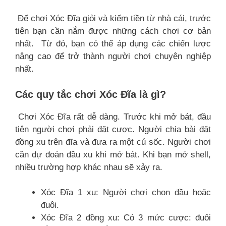
Để chơi Xóc Đĩa giỏi và kiếm tiền từ nhà cái, trước
tiên bạn cần nắm được những cách chơi cơ bản
nhất. Từ đó, bạn có thể áp dụng các chiến lược
nâng cao để trở thành người chơi chuyên nghiệp
nhất.
Các quy tắc chơi Xóc Đĩa là gì?
Chơi Xóc Đĩa rất dễ dàng. Trước khi mở bát, đầu
tiên người chơi phải đặt cược. Người chia bài đặt
đồng xu trên đĩa và đưa ra một cú sốc. Người chơi
cần dự đoán đầu xu khi mở bát. Khi bạn mở shell,
nhiều trường hợp khác nhau sẽ xảy ra.
Xóc Đĩa 1 xu: Người chơi chọn đầu hoặc
đuôi.
Xóc Đĩa 2 đồng xu: Có 3 mức cược: đuôi