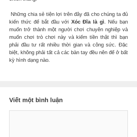
Những chia sẻ tiện lợi trên đây đã cho chúng ta đủ
kiến ​​thức để bắt đầu với
Xóc Đĩa là gì
. Nếu bạn
muốn trở thành một người chơi chuyên nghiệp và
muốn chơi trò chơi này và kiếm tiền thật thì bạn
phải đầu tư rất nhiều thời gian và công sức. Đặc
biệt, không phải tất cả các bàn tay đều nên để ở bất
kỳ hình dạng nào.
Viết một bình luận
Bình
luận