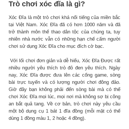
Trò chơi xóc đĩa là gì?
Xóc Đĩa là một trò chơi khá nổi tiếng của miền bắc
tại Việt Nam. Xóc Đĩa đã có hơn 1000 năm và đã
trở thành môn thể thao dân tộc của chúng ta, tuy
nhiên nhà nước vẫn có những hạn chế cấm người
chơi sử dụng Xóc Đĩa cho mục đích cờ bạc.
Với lối chơi đơn giản và dễ hiểu, Xóc Đĩa Được rất
nhiều người yêu thích trò đỏ đen yêu thích. Ngày
nay, Xóc Đĩa được đưa lên các cổng game, sòng
bài trực tuyến và có lượng người chơi đông đảo.
Giờ đây bạn không phải đến sòng bài mà có thể
chơi Xóc Đĩa mọi lúc, mọi nơi mà không sợ bị công
an bắt quả tang. Về cơ bản, trò chơi này yêu cầu
một bộ dụng cụ 1 bát 1 đĩa đồng (mỗi mặt có thể
dùng 1 đồng màu 1, 2 hoặc 4 đồng).