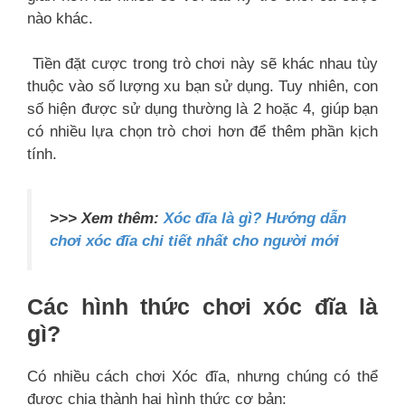
nào khác.
Tiền đặt cược trong trò chơi này sẽ khác nhau tùy
thuộc vào số lượng xu bạn sử dụng. Tuy nhiên, con
số hiện được sử dụng thường là 2 hoặc 4, giúp bạn
có nhiều lựa chọn trò chơi hơn để thêm phần kịch
tính.
>>> Xem thêm:
Xóc đĩa là gì? Hướng dẫn
chơi xóc đĩa chi tiết nhất cho người mới
Các hình thức chơi xóc đĩa là
gì?
Có nhiều cách chơi Xóc đĩa, nhưng chúng có thể
được chia thành hai hình thức cơ bản: