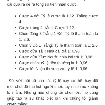
cái đưa ra để ra tổng số tiền nhận được.
Cược 4 đỏ: Tỷ lệ cược là 1:12. Thắng cược
4
Cược trúng 4 trắng: Cược 1-12.
Chọn đúng 3 Trắng 1 Đỏ: Tỷ lệ thanh toán là
1: 2.6.
Chọn 3 Đỏ 1 Trắng: Tỷ lệ thanh toán là 1: 2.6
Cược cửa Tài:: Nhà cái trả 1: 0.96
Cược cửa Xỉu:: Người chia bài trả 1: 0,96
Cược chẵn: tỷ lệ tiền thưởng là 1: 0,96
Cược lẻ: Nhận thưởng với tỷ lệ 1: 0,96
Đối với một số nhà cái, tỷ lệ này có thể thay đổi
một chút để thu hút người chơi, tuy nhiên nó không
lớn lắm. Nhưng nếu chúng tôi chơi lớn, nó cũng
giúp tạo ra sự khác biệt lớn khi chúng tôi giành
chiến thắng.