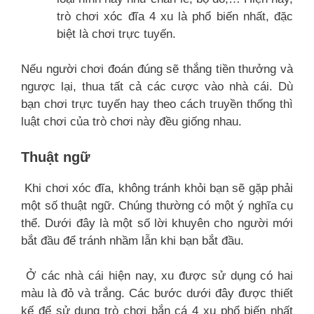
trò chơi xóc đĩa 4 xu là phổ biến nhất, đặc
biệt là chơi trực tuyến.
Nếu người chơi đoán đúng sẽ thắng tiền thưởng và
ngược lại, thua tất cả các cược vào nhà cái. Dù
bạn chơi trực tuyến hay theo cách truyền thống thì
luật chơi của trò chơi này đều giống nhau.
Thuật ngữ
Khi chơi xóc đĩa, không tránh khỏi bạn sẽ gặp phải
một số thuật ngữ. Chúng thường có một ý nghĩa cụ
thể. Dưới đây là một số lời khuyên cho người mới
bắt đầu để tránh nhầm lẫn khi bạn bắt đầu.
Ở các nhà cái hiện nay, xu được sử dụng có hai
màu là đỏ và trắng. Các bước dưới đây được thiết
kế để sử dụng trò chơi bắn cá 4 xu phổ biến nhất