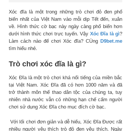
Xóc đĩa là một trong những trò chơi đỏ đen phổ
biến nhất của Việt Nam vào mỗi dịp Tết đến, xuân
về. Hình thức cờ bạc này ngày càng phổ biến hơn
dưới hình thức chơi trực tuyến. Vậy
Xóc Đĩa là gì
?
Làm cách nào để chơi Xóc đĩa? CÙng
D9bet.me
tìm hiểu nhé.
Trò chơi xóc đĩa là gì?
Xóc Đĩa là một trò chơi khá nổi tiếng của miền bắc
tại Việt Nam. Xóc Đĩa đã có hơn 1000 năm và đã
trở thành môn thể thao dân tộc của chúng ta, tuy
nhiên nhà nước vẫn có những hạn chế cấm người
chơi sử dụng Xóc Đĩa cho mục đích cờ bạc.
Với lối chơi đơn giản và dễ hiểu, Xóc Đĩa Được rất
nhiều người yêu thích trò đỏ đen yêu thích. Ngày