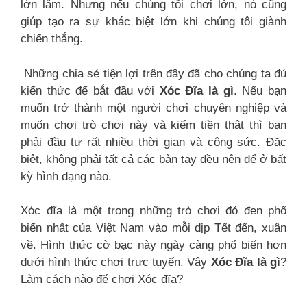
lớn lắm. Nhưng nếu chúng tôi chơi lớn, nó cũng
giúp tạo ra sự khác biệt lớn khi chúng tôi giành
chiến thắng.
Những chia sẻ tiện lợi trên đây đã cho chúng ta đủ
kiến ​​thức để bắt đầu với
Xóc Đĩa là gì
. Nếu bạn
muốn trở thành một người chơi chuyên nghiệp và
muốn chơi trò chơi này và kiếm tiền thật thì bạn
phải đầu tư rất nhiều thời gian và công sức. Đặc
biệt, không phải tất cả các bàn tay đều nên để ở bất
kỳ hình dạng nào.
Xóc đĩa là một trong những trò chơi đỏ đen phổ
biến nhất của Việt Nam vào mỗi dịp Tết đến, xuân
về. Hình thức cờ bạc này ngày càng phổ biến hơn
dưới hình thức chơi trực tuyến. Vậy
Xóc Đĩa là gì
?
Làm cách nào để chơi Xóc đĩa?