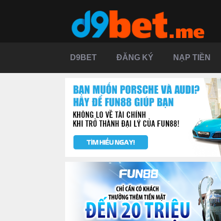
Chuyển
đến
nội
dung
D9BET
ĐĂNG KÝ
NẠP TIỀN