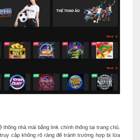
ệ thống nhà mái bằng link chính thống tại trang chủ.
 truy cập không rõ ràng để tránh trường hợp bị lừa