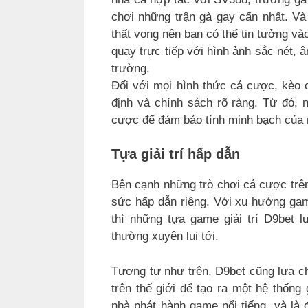
chơi những trận gà gay cấn nhất. Và
thất vọng nên bạn có thể tin tưởng và
quay trực tiếp với hình ảnh sắc nét, 
trường.
Đối với mọi hình thức cá cược, kèo 
định và chính sách rõ ràng. Từ đó, n
cược để đảm bảo tính minh bạch của n
Tựa giải trí hấp dẫn
Bên cạnh những trò chơi cá cược trên
sức hấp dẫn riêng. Với xu hướng ga
thì những tựa game giải trí D9bet 
thường xuyên lui tới.
Tương tự như trên, D9bet cũng lựa c
trên thế giới để tạo ra một hệ thốn
nhà phát hành game nổi tiếng, và là 