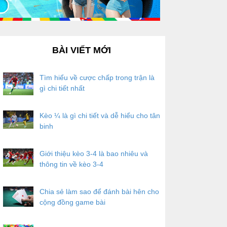
BÀI VIẾT MỚI
Tìm hiểu về cược chấp trong trận là
gì chi tiết nhất
Kèo ¼ là gì chi tiết và dễ hiểu cho tân
binh
Giới thiệu kèo 3-4 là bao nhiêu và
thông tin về kèo 3-4
Chia sẻ làm sao để đánh bài hên cho
cộng đồng game bài