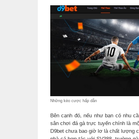
Những kèo cược hấp dẫn
Bên cạnh đó, nếu như bạn có nhu cầu
sân chơi đá gà trực tuyến chính là m
D9bet chưa bao giờ lơ là chất lượng 
nhà cá hợp tác với SV388, trường gà