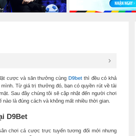
đặt cược và săn thưởng cùng
D9bet
thì đều có khả
ình. Từ giá trị thưởng đó, bạn có quyền rút về tài
mặt. Sau đây chúng tôi sẽ cập nhật đến người chơi
ế nào là đúng cách và không mất nhiều thời gian.
ại D9Bet
sân chơi cá cược trực tuyến tương đối mới nhưng