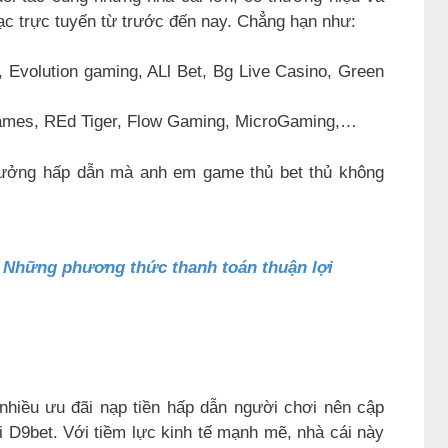
bạc trực tuyến từ trước đến nay. Chẳng hạn như:
 Evolution gaming, ALl Bet, Bg Live Casino, Green
mes, REd Tiger, Flow Gaming, MicroGaming,…
hưởng hấp dẫn mà anh em game thủ bet thủ không
– Những phương thức thanh toán thuận lợi
 nhiều ưu đãi nạp tiền hấp dẫn người chơi nên cập
i D9bet. Với tiềm lực kinh tế mạnh mẽ, nhà cái này