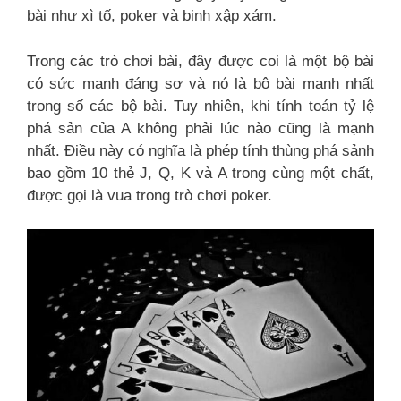
bài như xì tố, poker và binh xập xám.
Trong các trò chơi bài, đây được coi là một bộ bài
có sức mạnh đáng sợ và nó là bộ bài mạnh nhất
trong số các bộ bài. Tuy nhiên, khi tính toán tỷ lệ
phá sản của A không phải lúc nào cũng là mạnh
nhất. Điều này có nghĩa là phép tính thùng phá sảnh
bao gồm 10 thẻ J, Q, K và A trong cùng một chất,
được gọi là vua trong trò chơi poker.