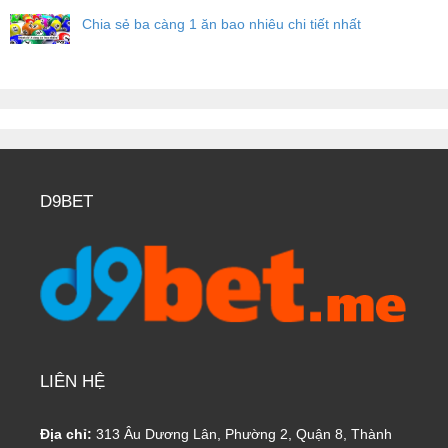
Chia sẻ ba càng 1 ăn bao nhiêu chi tiết nhất
D9BET
LIÊN HỆ
Địa chỉ:
313 Âu Dương Lân, Phường 2, Quận 8, Thành