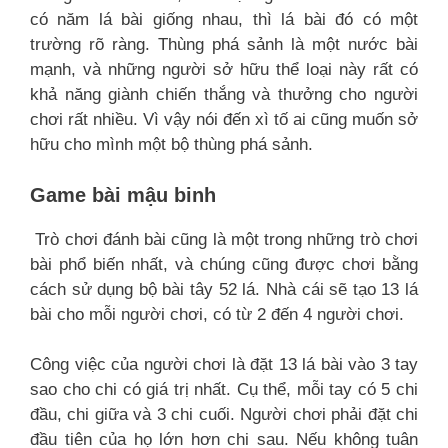
có năm lá bài giống nhau, thì lá bài đó có một
trường rõ ràng. Thùng phá sảnh là một nước bài
mạnh, và những người sở hữu thể loại này rất có
khả năng giành chiến thắng và thưởng cho người
chơi rất nhiều. Vì vậy nói đến xì tố ai cũng muốn sở
hữu cho mình một bộ thùng phá sảnh.
Game bài mậu binh
Trò chơi đánh bài cũng là một trong những trò chơi
bài phổ biến nhất, và chúng cũng được chơi bằng
cách sử dụng bộ bài tây 52 lá. Nhà cái sẽ tạo 13 lá
bài cho mỗi người chơi, có từ 2 đến 4 người chơi.
Công việc của người chơi là đặt 13 lá bài vào 3 tay
sao cho chi có giá trị nhất. Cụ thể, mỗi tay có 5 chi
đầu, chi giữa và 3 chi cuối. Người chơi phải đặt chi
đầu tiên của họ lớn hơn chi sau. Nếu không tuân