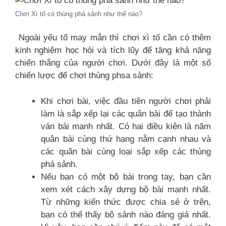
Chơi Xì tố có thùng phá sảnh như thế nào?
Ngoài yếu tố may mắn thì chơi xì tố cần có thêm
kinh nghiệm học hỏi và tích lũy để tăng khả năng
chiến thắng của người chơi. Dưới đây là một số
chiến lược để chơi thùng phsa sảnh:
Khi chơi bài, việc đầu tiên người chơi phải
làm là sắp xếp lại các quân bài để tạo thành
ván bài mạnh nhất. Có hai điều kiện là năm
quân bài cùng thứ hạng nằm cạnh nhau và
các quân bài cùng loại sắp xếp các thùng
phá sảnh.
Nếu bạn có một bộ bài trong tay, bạn cần
xem xét cách xây dựng bộ bài mạnh nhất.
Từ những kiến ​​thức được chia sẻ ở trên,
bạn có thể thấy bộ sảnh nào đáng giá nhất.