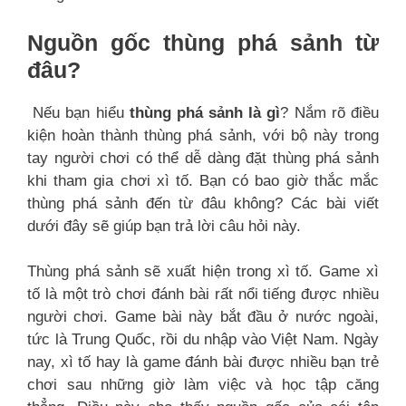
Nguồn gốc thùng phá sảnh từ
đâu?
Nếu bạn hiểu
thùng phá sảnh là gì
? Nắm rõ điều
kiện hoàn thành thùng phá sảnh, với bộ này trong
tay người chơi có thể dễ dàng đặt thùng phá sảnh
khi tham gia chơi xì tố. Bạn có bao giờ thắc mắc
thùng phá sảnh đến từ đâu không? Các bài viết
dưới đây sẽ giúp bạn trả lời câu hỏi này.
Thùng phá sảnh sẽ xuất hiện trong xì tố. Game xì
tố là một trò chơi đánh bài rất nổi tiếng được nhiều
người chơi. Game bài này bắt đầu ở nước ngoài,
tức là Trung Quốc, rồi du nhập vào Việt Nam. Ngày
nay, xì tố hay là game đánh bài được nhiều bạn trẻ
chơi sau những giờ làm việc và học tập căng