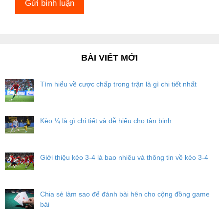
BÀI VIẾT MỚI
Tìm hiểu về cược chấp trong trận là gì chi tiết nhất
Kèo ¼ là gì chi tiết và dễ hiểu cho tân binh
Giới thiệu kèo 3-4 là bao nhiêu và thông tin về kèo 3-4
Chia sẻ làm sao để đánh bài hên cho cộng đồng game
bài