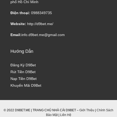
phố Hồ Chí Minh
Điện thoại:
0988349735
Website:
http://d9bet.me/
Email:
info.d9bet.me@gmail.com
Hướng Dẫn
Đăng Ký D9Bet
Rút Tiền D9Bet
Nạp Tiền D9Bet
Khuyến Mãi D9Bet
© 2022 D9BET.ME | TRANG CHỦ NHÀ CÁI D9BET –
Giới Thiệu
|
Chính Sách
Bảo Mật
|
Liên Hệ