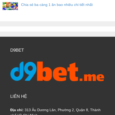
Chia sẻ ba càng 1 ăn bao nhiêu chi tiết nhất
D9BET
LIÊN HỆ
Địa chỉ:
313 Âu Dương Lân, Phường 2, Quận 8, Thành