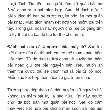
Lượt đánh đầu tiên của người nắm giữ quân bài thứ
6 sẽ chọn ra lá bài thích hợp. Sau khi đánh một lá
bài xuống thì bạn sẽ được quyền bốc lên một quân
bài khác. Mục đích nhằm kết hợp với nhóm bài trên
tay. Trong giai đoạn này người chơi sẽ cố gắng tìm
ra kỹ thuật dụ bài để tạo lợi thế cho mình.
Đánh bài câu cá 4 người chia mấy lá
? Sau khi
biết được đáp án thì anh em có thể tham khảo thêm
luật chơi. Từ đó đưa ra lựa chọn về quyền ăn thêm
bài hoặc giữ thế bài nguyên bản. Nếu muốn ăn
thêm thì cược thủ sẽ chọn một lá bài từ bộ nọc.
Miễn sao kết hợp thành bài có giá trị ổn định.
Trường hợp tiếp theo nói đến quyền giữ nguyên bài
không ăn thêm bất kỳ lá nào nữa. Khi này người
chơi đã bốc sẵn một quân bài nọc. Sau đó cảm
thấy việc kết hợp bài không mấy suôn sẻ nên giữ