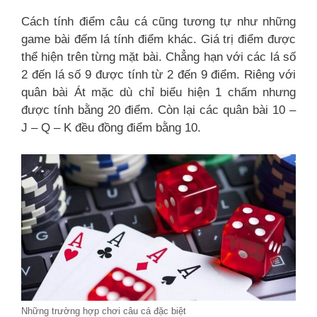
Cách tính điểm câu cá cũng tương tự như những
game bài đếm lá tính điểm khác. Giá trị điểm được
thể hiện trên từng mặt bài. Chẳng hạn với các lá số
2 đến lá số 9 được tính từ 2 đến 9 điểm. Riêng với
quân bài Át mặc dù chỉ biểu hiện 1 chấm nhưng
được tính bằng 20 điểm. Còn lại các quân bài 10 –
J – Q – K đều đồng điểm bằng 10.
Những trường hợp chơi câu cá đặc biệt