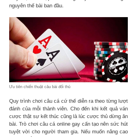
nguyên thế bài ban đầu.
Ưu tiên chiến thuật câu bài đối thủ
Quy trình chơi câu cá cứ thế diễn ra theo từng lượt
đánh của mỗi thành viên. Cho đến khi kết quả ván
cược thật sự kết thúc cũng là lúc cược thủ dừng ăn
bài. Trò chơi câu cá online gay cấn tạo nên sức hút
tuyệt vời cho người tham gia. Nếu muốn nâng cao