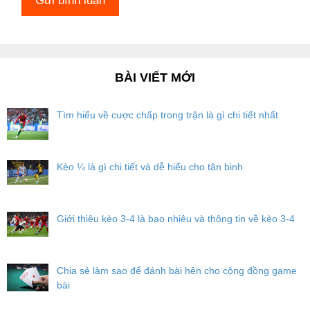
BÀI VIẾT MỚI
Tìm hiểu về cược chấp trong trận là gì chi tiết nhất
Kèo ¼ là gì chi tiết và dễ hiểu cho tân binh
Giới thiệu kèo 3-4 là bao nhiêu và thông tin về kèo 3-4
Chia sẻ làm sao để đánh bài hên cho cộng đồng game
bài