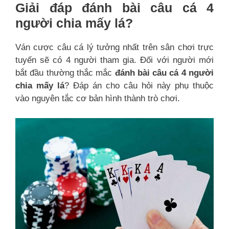
Giải đáp
đánh bài câu cá 4
người chia mấy lá
?
Ván cược câu cá lý tưởng nhất trên sân chơi trực
tuyến sẽ có 4 người tham gia. Đối với người mới
bắt đầu thường thắc mắc
đánh bài câu cá 4 người
chia mấy lá
? Đáp án cho câu hỏi này phụ thuộc
vào nguyên tắc cơ bản hình thành trò chơi.