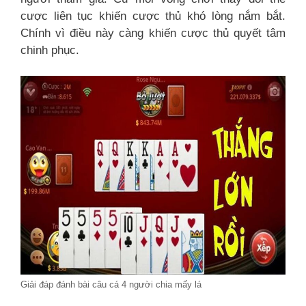
cược liên tục khiến cược thủ khó lòng nắm bắt.
Chính vì điều này càng khiến cược thủ quyết tâm
chinh phục.
Giải đáp đánh bài câu cá 4 người chia mấy lá