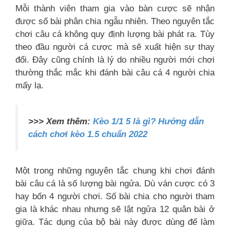
Mỗi thành viên tham gia vào bàn cược sẽ nhận
được số bài phân chia ngẫu nhiên. Theo nguyên tắc
chơi câu cá không quy định lượng bài phát ra. Tùy
theo đầu người cá cược mà sẽ xuất hiện sự thay
đổi. Đây cũng chính là lý do nhiều người mới chơi
thường thắc mắc khi đánh bài câu cá 4 người chia
mấy lạ.
>>> Xem thêm:
Kèo 1/1 5 là gì? Hướng dẫn
cách chơi kèo 1.5 chuẩn 2022
Một trong những nguyên tắc chung khi chơi đánh
bài câu cá là số lượng bài ngửa. Dù ván cược có 3
hay bốn 4 người chơi. Số bài chia cho người tham
gia là khác nhau nhưng sẽ lật ngửa 12 quân bài ở
giữa. Tác dụng của bộ bài này được dùng để làm