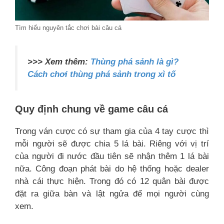
Tìm hiểu nguyên tắc chơi bài câu cá
>>> Xem thêm:
Thùng phá sảnh là gì?
Cách chơi thùng phá sảnh trong xì tố
Quy định chung về game câu cá
Trong ván cược có sự tham gia của 4 tay cược thì
mỗi người sẽ được chia 5 lá bài. Riêng với vị trí
của người đi nước đầu tiên sẽ nhận thêm 1 lá bài
nữa. Công đoạn phát bài do hệ thống hoặc dealer
nhà cái thực hiện. Trong đó có 12 quân bài được
đặt ra giữa bàn và lật ngửa để mọi người cùng
xem.